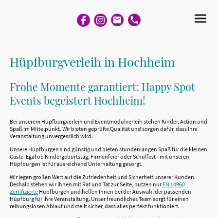
Hüpfburgverleih in Hochheim
Frohe Momente garantiert: Happy Spot
Events begeistert Hochheim!
Bei unserem Hüpfburgverleih und Eventmodulverleih stehen Kinder, Action und
Spaß im Mittelpunkt. Wir bieten geprüfte Qualität und sorgen dafür, dass Ihre
Veranstaltung unvergesslich wird.
Unsere Hüpfburgen sind günstig und bieten stundenlangen Spaß für die kleinen
Gäste. Egal ob Kindergeburtstag, Firmenfeier oder Schulfest - mit unseren
Hüpfburgen ist für ausreichend Unterhaltung gesorgt.
Wir legen großen Wert auf die Zufriedenheit und Sicherheit unserer Kunden.
Deshalb stehen wir Ihnen mit Rat und Tat zur Seite, nutzen nur
EN 14960
Zertifizierte
Hüpfburgen und helfen Ihnen bei der Auswahl der passenden
Hüpfburg für Ihre Veranstaltung. Unser freundliches Team sorgt für einen
reibungslosen Ablauf und stellt sicher, dass alles perfekt funktioniert.