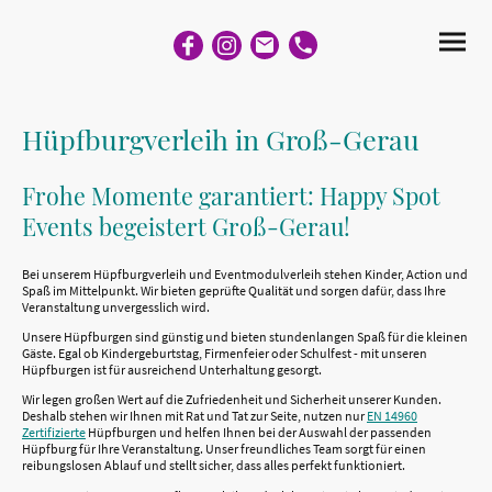
Hüpfburgverleih in Groß-Gerau
Frohe Momente garantiert: Happy Spot
Events begeistert Groß-Gerau!
Bei unserem Hüpfburgverleih und Eventmodulverleih stehen Kinder, Action und
Spaß im Mittelpunkt. Wir bieten geprüfte Qualität und sorgen dafür, dass Ihre
Veranstaltung unvergesslich wird.
Unsere Hüpfburgen sind günstig und bieten stundenlangen Spaß für die kleinen
Gäste. Egal ob Kindergeburtstag, Firmenfeier oder Schulfest - mit unseren
Hüpfburgen ist für ausreichend Unterhaltung gesorgt.
Wir legen großen Wert auf die Zufriedenheit und Sicherheit unserer Kunden.
Deshalb stehen wir Ihnen mit Rat und Tat zur Seite, nutzen nur
EN 14960
Zertifizierte
Hüpfburgen und helfen Ihnen bei der Auswahl der passenden
Hüpfburg für Ihre Veranstaltung. Unser freundliches Team sorgt für einen
reibungslosen Ablauf und stellt sicher, dass alles perfekt funktioniert.